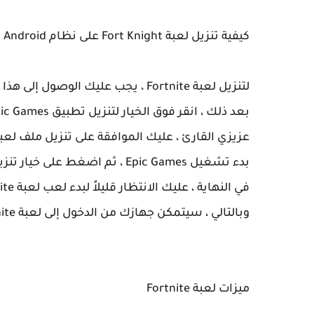
كيفية تنزيل لعبة Fort Knight على نظام Android
لتنزيل لعبة Fortnite ، يجب عليك الوصول إلى هذا الرابط للتنزيل واتباع الخطوات المطلوبة.
بعد ذلك ، انقر فوق الخيار لتنزيل تطبيق Epic Games في مقدمة الصفحة.
عزيزي القارئ ، عليك الموافقة على تنزيل ملف لعبة Fortnite ، ثم تثبيته يدويًا بعد تنزيل لعبة rtnite
بدء تشغيل Epic Games ، ثم اضغط على خيار تنزيل لعبة Fortnite.
في النهاية ، عليك الانتظار قليلاً لبدء لعب لعبة Fortnite على هاتف Android الخاص بك.
وبالتالي ، سيتمكن جهازك من الدخول إلى لعبة Fortnite وبدء تشغيلها.
ميزات لعبة Fortnite