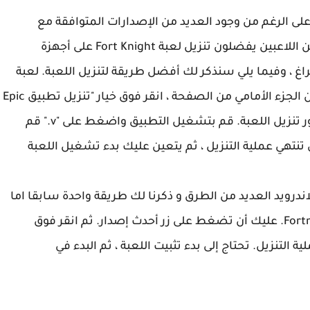
فية تنزيل لعبة Fort Knight على نظام Android على الرغم من وجود العديد من الإصدارات المتوافقة مع
Playstation والكمبيوتر الشخصي ، إلا أن العديد من اللاعبين يفضلون تنزيل لعبة Fort Knight على أجهزة
 الفراغ ، وفيما يلي سنذكر لك أفضل طريقة لتنزيل اللعبة. لعبة
على أجهزة Android. انتقل إلى صفحة Fortnite. من الجزء الأمامي من الصفحة ، انقر فوق خيار "تنزيل تطبيق Epic
Games". انقر فوق كلمة "موافق" لتثبيتها يدويًا ، فور تنزيل اللعبة. قم بتشغيل التطبيق واضغط على "v." قم
ر بعض الوقت حتى تنتهي عملية التنزيل ، ثم يتعين عليك بدء تشغيل اللعبة
 الأندرويد لتحميل لعبة Fortnite على الاندرويد العديد من الطرق و ذكرنا لك طريقة واحدة سابقا اما
الطريقة الاخرى فهي كالتالي: انتقل إلى صفحة Fortnite. عليك أن تضغط على زر أحدث إصدار. ثم انقر فوق
 التنزيل. تحتاج إلى بدء تثبيت اللعبة ، ثم البدء في