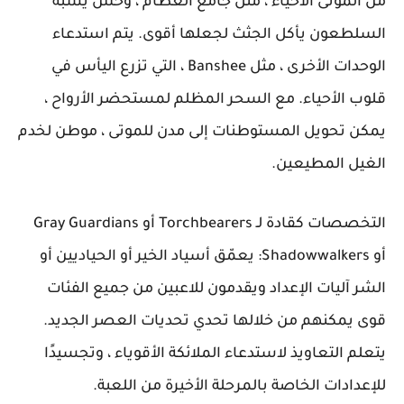
من الموتى الأحياء ، مثل جامع العظام ، وحش يشبه
السلطعون يأكل الجثث لجعلها أقوى. يتم استدعاء
الوحدات الأخرى ، مثل Banshee ، التي تزرع اليأس في
قلوب الأحياء. مع السحر المظلم لمستحضر الأرواح ،
يمكن تحويل المستوطنات إلى مدن للموتى ، موطن لخدم
الغيل المطيعين.
التخصصات كقادة لـ Torchbearers أو Gray Guardians
أو Shadowwalkers: يعمّق أسياد الخير أو الحياديين أو
الشر آليات الإعداد ويقدمون للاعبين من جميع الفئات
قوى يمكنهم من خلالها تحدي تحديات العصر الجديد.
يتعلم التعاويذ لاستدعاء الملائكة الأقوياء ، وتجسيدًا
للإعدادات الخاصة بالمرحلة الأخيرة من اللعبة.