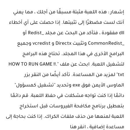
إشعار : هذه اللعبة مثبتة مسبقًا من أجلك ، مما يعني
أنك لست مضطرًا إلى تثبيتها. إذا حصلت على أي أخطاء
dll مفقودة ، فتأكد من البحث عن مجلد _Redist أو
_CommonRedist وتثبيت Directx و vcredist وجميع
البرامج الأخرى في هذا المجلد. تحتاج هذه البرامج
لتشغيل اللعبة. ابحث عن ملف "HOW TO RUN GAME !!.
txt" لمزيد من المساعدة. تأكد أيضًا من النقر بزر
الماوس الأيمن فوق exe وتحديد "تشغيل كمسؤول"
دائمًا إذا كنت تواجه مشكلات في حفظ اللعبة. قم دائمًا
بتعطيل برنامج مكافحة الفيروسات قبل استخراج
اللعبة لمنعها من حذف ملفات الكراك. إذا كنت بحاجة إلى
مساعدة إضافية ، انقر هنا