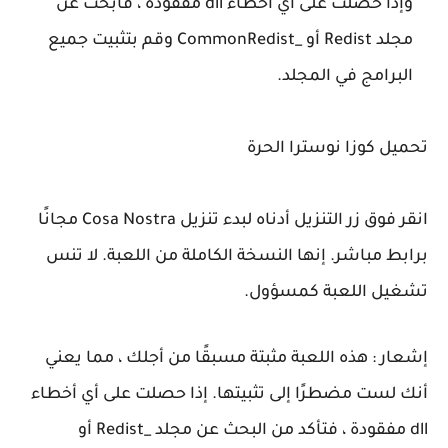
وإذا حصلت على أي أخطاء dll مفقودة ، فابحث عن
مجلد Redist أو _CommonRedist وقم بتثبيت جميع
البرامج في المجلد.
تحميل كوزا نوسترا الحرة
انقر فوق زر التنزيل أدناه لبدء تنزيل Cosa Nostra مجانًا
برابط مباشر. إنها النسخة الكاملة من اللعبة. لا تنس
تشغيل اللعبة كمسؤول.
إشعار : هذه اللعبة مثبتة مسبقًا من أجلك ، مما يعني
أنك لست مضطرًا إلى تثبيتها. إذا حصلت على أي أخطاء
dll مفقودة ، فتأكد من البحث عن مجلد _Redist أو