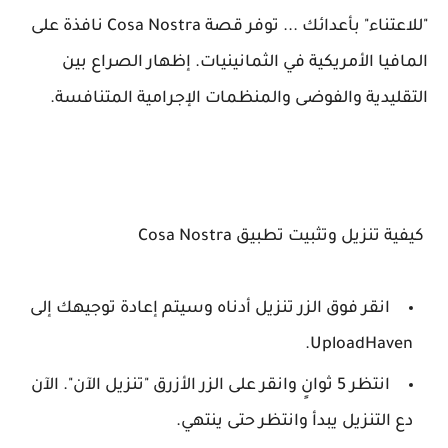
"للاعتناء" بأعدائك ... توفر قصة Cosa Nostra نافذة على
المافيا الأمريكية في الثمانينيات. إظهار الصراع بين
التقليدية والفوضى والمنظمات الإجرامية المتنافسة.
كيفية تنزيل وتثبيت تطبيق Cosa Nostra
انقر فوق الزر تنزيل أدناه وسيتم إعادة توجيهك إلى
UploadHaven.
انتظر 5 ثوانٍ وانقر على الزر الأزرق "تنزيل الآن". الآن
دع التنزيل يبدأ وانتظر حتى ينتهي.