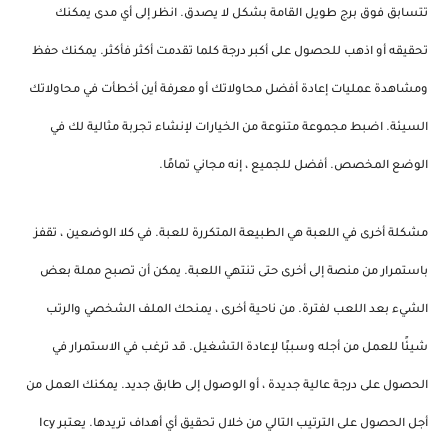
تتسابق فوق برج طويل القامة بشكل لا يصدق. انظر إلى أي مدى يمكنك
تحقيقه أو اذهب للحصول على أكبر درجة كلما تقدمت أكثر فأكثر. يمكنك حفظ
ومشاهدة عمليات إعادة أفضل محاولاتك أو معرفة أين أخطأت في محاولاتك
السيئة. اضبط مجموعة متنوعة من الخيارات لإنشاء تجربة مثالية لك في
الوضع المخصص. أفضل للجميع ، إنه مجاني تمامًا.
مشكلة أخرى في اللعبة هي الطبيعة المتكررة للعبة. في كلا الوضعين ، تقفز
باستمرار من منصة إلى أخرى حتى تنتهي اللعبة. يمكن أن تصبح مملة بعض
الشيء بعد اللعب لفترة. من ناحية أخرى ، يمنحك الملف الشخصي والرتب
شيئًا للعمل من أجله وسببًا لإعادة التشغيل. قد ترغب في الاستمرار في
الحصول على درجة عالية جديدة ، أو الوصول إلى طابق جديد. يمكنك العمل من
أجل الحصول على الترتيب التالي من خلال تحقيق أي أهداف تريدها. يعتبر Icy