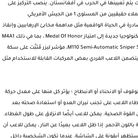
لك يتم تعيينها في الحرب في أفغانستان. ينصب التركيز على
الواقعية ، حيث تذهب EA إلى أبعد من ذلك لجلب عملاء حقيقيين من المستوى 1 من الجيش الأمريكي
ة في الحياة الواقعية مثل مداهمة مخابئ الإرهابيين وإنقاذ
الرهائن والعمليات السرية. تقدم اللعبة أسلحة وتكنولوجيا جديدة إلى امتياز Medal Of Honor ، بما في ذلك M4A1
carbine ، وبندقية هجومية M16A4 ، ونظام M110 Semi-Automatic Sniper System، مؤشر ليزر مُثبَّت على سكة
ية AN / PEQ ، ومدفع رشاش MP7A1 ، و AT4 . يتضمن اللاعب الفردي بعض المركبات القابلة للاستخدام مثل
ف أو الانحناء أو الانبطاح ؛ يؤثر كل منها على معدل حركة
ء اللاعب على تجنب نيران العدو أو استعادة صحته بعد
 القوة الصحية. يمكن للاعب أيضًا الانزلاق على طول الغطاء.
لون الأحمر. إذا ظل اللاعب بعيدًا عن النار ، يمكن للاعب أن
فستظهر أيقونة على الشاشة. عندما تكون الشخصية داخل