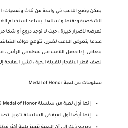
يمكن وضع اللاعب في واحدة من ثلاث وضعيات: الوقو
الشخصية ودقتها وتسللها. يساعد استخدام الغطا
تعرضه لأضرار كبيرة ، حيث لا توجد دروع أو شكا من
عندما يتعرض اللاعب لضرر ، تتوهج حواف الشاشة بال
يتعافى. إذا حصل اللاعب على لقطة في الرأس ، 
نصف قطر الانفجار للقنبلة الحية ، تشير العلامة إلى
معلومات عن لعبة Medal of Honor
إنها أول لعبة من سلسلة Medal of Honor تجري في بيئة حديثة.
إنها أيضًا أول لعبة في السلسلة تتميز بتصنيف
ويرجع ذلك إلى أن اللعبة تتميز بلغة أكثر فظاظة ، مثل استخد