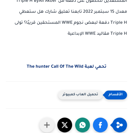
المستعدين للحصول على دفعة من Triple H ByAli Akber
معدل 15 سبتمبر 2022 تابعنا تعليق شارك هل ستعطي
Triple H دفعة لبعض نجوم WWE المستحقين قريبًا؟
تولى
Triple H مقاليد WWE الإبداعية
تحمي لعبة The hunter Call Of The Wild
تحميل العاب كمبيوتر