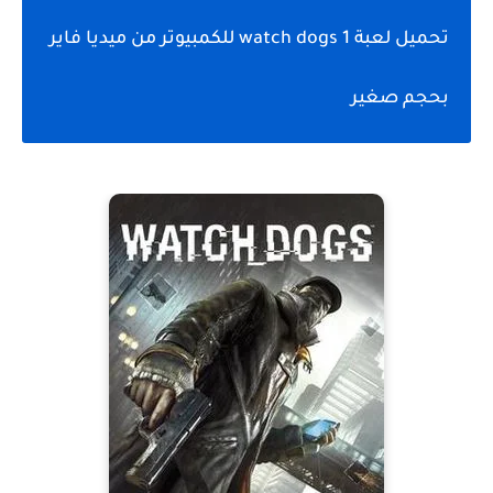
تحميل لعبة watch dogs 1 للكمبيوتر من ميديا فاير
بحجم صغير