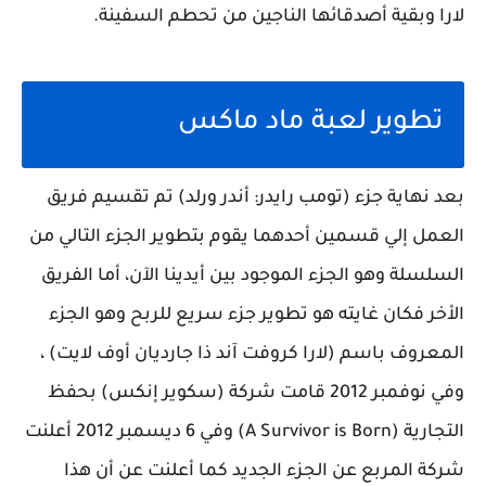
لارا وبقية أصدقائها الناجين من تحطم السفينة.
تطوير لعبة ماد ماكس
بعد نهاية جزء (تومب رايدر: أندر ورلد) تم تقسيم فريق
العمل إلي قسمين أحدهما يقوم بتطوير الجزء التالي من
السلسلة وهو الجزء الموجود بين أيدينا الآن، أما الفريق
الأخر فكان غايته هو تطوير جزء سريع للربح وهو الجزء
المعروف باسم (لارا كروفت آند ذا جارديان أوف لايت) ،
وفي نوفمبر 2012 قامت شركة (سكوير إنكس) بحفظ
التجارية (A Survivor is Born) وفي 6 ديسمبر 2012 أعلنت
شركة المربع عن الجزء الجديد كما أعلنت عن أن هذا