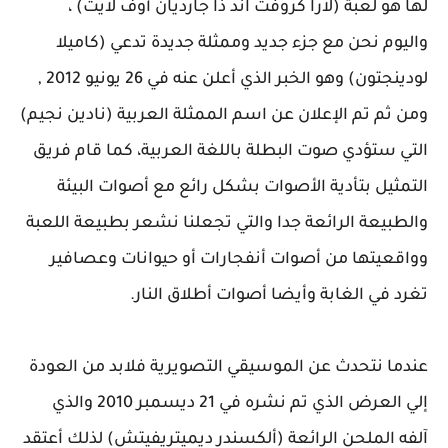
لها هو لعبة (لارا كروفت آند ذا جارديان أوف لايت) ،
واليوم نحن مع جزء جديد وممثلة جديدة تدعي (كاميلا
لودينجتون) وهو الخبر الذي أعلن عنه في 26 يونيو 2012 ,
ومن ثم تم الإعلان عن اسم الممثلة العربية (نادين نجيم)
التي ستؤدي صوت البطلة باللغة العربية، كما قام فريق
التمثيل بتأدية الأصوات بشكل رائع مع أصوات البيئة
والطبيعة الرائعة جدا والتي تجعلنا نشعر بطبيعة اللعبة
وواقعيتها من أصوات أنفجارات أو حيوانات وعصافير
تغرد في الغابة وأيضا أصوات أطلاق النار.
عندما نتحدث عن الموسيقي التصويرية فلابد من العودة
إلي العرض الذي تم نشره في 21 ديسمبر 2010 والذي
آلفه الملحن الرائعة (ألكسندر ديميتريفيتش) لذلك أعتقد