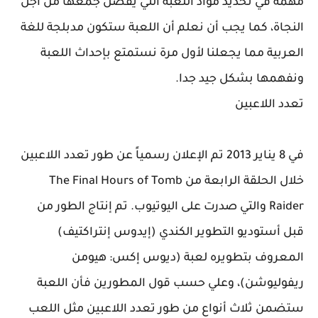
مهمة في تحديد مواد اللعبة التي يفضل جمعها من أجل
النجاة، كما يجب أن نعلم أن اللعبة ستكون مدبلجة للغة
العربية مما يجعلنا لأول مرة نستمتع بإحداث اللعبة
ونفهمها بشكل جيد جدا.
تعدد اللاعبين
في 8 يناير 2013 تم الإعلان رسمياً عن طور تعدد اللاعبين
خلال الحلقة الرابعة من The Final Hours of Tomb
Raider والتي صدرت على اليوتيوب. تم إنتاج الطور من
قبل أستوديو التطوير الكندي (إيدوس إنتراكتيف)
المعروف بتطويره لعبة (ديوس إكس: هيومن
ريفوليوشن)، وعلي حسب قول المطورين فأن اللعبة
ستضمن ثلاث أنواع من طور تعدد اللاعبين مثل اللعب