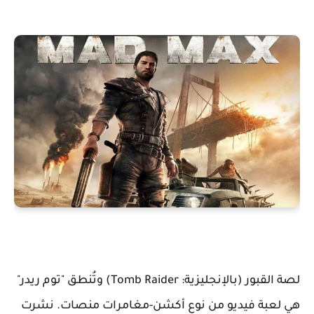
لصة القبور (بالإنجليزية: Tomb Raider)‏ وتُنطق "توم ريدر"
هي لعبة فيديو من نوع أكشن-مغامرات منصات. نشرت