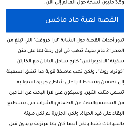
و3,5 مليون نسخة حول العالم إلى الآن.
القصة لعبة ماد ماكس
تدور أحداث القصة حول الشابة "لارا كروفت" التي تبلغ من
العمر 21 عام بحيث تذهب في أول رحلة لها على متن
سفينة "الانديورانس" خارج ساحل اليابان مع الكابتن
"كونراد روث" ، ولكن تهب عاصفة قوية جدا تشق السفينة
إلى نصفين وتسقط لارا على شاطئ جزيرة استوائية
تسمى مثلث التنين، وسيكون على لارا البحث عن الناجين
من السفينة والبحث عن الطعام والشراب حتى تستطيع
البقاء على قيد الحياة، ولكن الجزيرة لم تكن مليئة
بالحيوانات فقط ولكن أيضا كان بها مرتزقة يريدون قتل