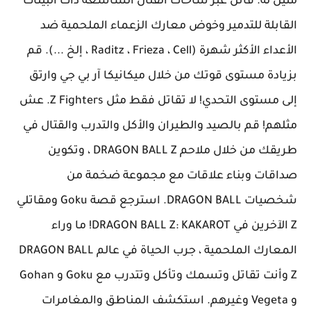
مثيل له. قاتل عبر ساحات القتال الشاسعة ذات البيئات
القابلة للتدمير وخوض معارك الزعماء الملحمية ضد
الأعداء الأكثر شهرة (Raditz ، Frieza ، Cell ، إلخ ...). قم
بزيادة مستوى قوتك من خلال ميكانيكا آر بي جي وارتق
إلى مستوى التحدي! لا تقاتل فقط مثل Z Fighters. عش
مثلهم! قم بالصيد والطيران والأكل والتدرب والقتال في
طريقك من خلال ملاحم DRAGON BALL Z ، وتكوين
صداقات وبناء علاقات مع مجموعة ضخمة من
شخصيات DRAGON BALL. استرجع قصة Goku ومقاتلي
Z الآخرين في DRAGON BALL Z: KAKAROT! ما وراء
المعارك الملحمية ، جرب الحياة في عالم DRAGON BALL
Z وأنت تقاتل وتسمك وتأكل وتتدرب مع Goku و Gohan
و Vegeta وغيرهم. استكشف المناطق والمغامرات