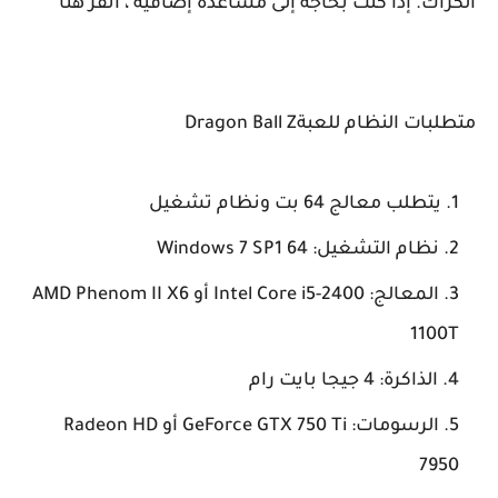
الكراك. إذا كنت بحاجة إلى مساعدة إضافية ، انقر هنا
متطلبات النظام للعبةDragon Ball Z
يتطلب معالج 64 بت ونظام تشغيل
نظام التشغيل: Windows 7 SP1 64
المعالج: Intel Core i5-2400 أو AMD Phenom II X6
1100T
الذاكرة: 4 جيجا بايت رام
الرسومات: GeForce GTX 750 Ti أو Radeon HD
7950