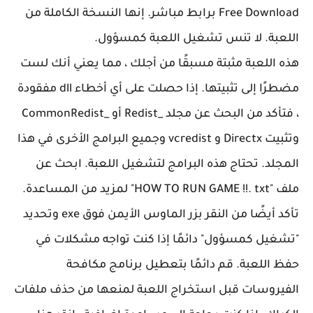
Free Download برابط مباشر. إنها النسخة الكاملة من
اللعبة. لا تنس تشغيل اللعبة كمسؤول.
هذه اللعبة مثبتة مسبقًا من أجلك ، مما يعني أنك لست
مضطرًا إلى تثبيتها. إذا حصلت على أي أخطاء dll مفقودة
، فتأكد من البحث عن مجلد _Redist أو _CommonRedist
وتثبيت Directx و vcredist وجميع البرامج الأخرى في هذا
المجلد. تحتاج هذه البرامج لتشغيل اللعبة. ابحث عن
ملف "HOW TO RUN GAME !!. txt" لمزيد من المساعدة.
تأكد أيضًا من النقر بزر الماوس الأيمن فوق exe وتحديد
"تشغيل كمسؤول" دائمًا إذا كنت تواجه مشكلات في
حفظ اللعبة. قم دائمًا بتعطيل برنامج مكافحة
الفيروسات قبل استخراج اللعبة لمنعها من حذف ملفات